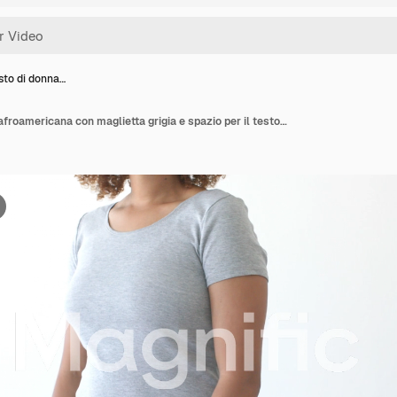
to di donna…
Mezzo busto di donna afroamericana con maglietta grigia e spazio per il testo su sfondo bianco.