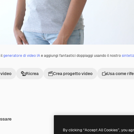
il
generatore di video IA
e aggiungi fantastici doppiaggi usando il nostro
sinteti
 video
Ricrea
Crea progetto video
Usa come rif
essare
Premium
Premium
Generato dall'IA
By clicking “Accept All Cookies”, you ag