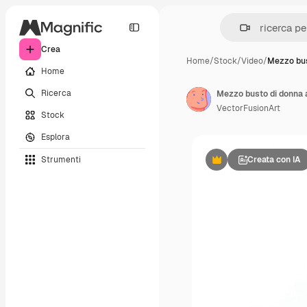
Crea
Home
/
Stock
/
Video
/
Mezzo bus
Home
Ricerca
VectorFusionArt
Stock
Esplora
Strumenti
Creata con IA
Premium