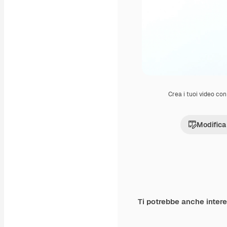
Crea i tuoi video con 
Modifica
Ti potrebbe anche inter
Premium
Premium
Generato dall'IA