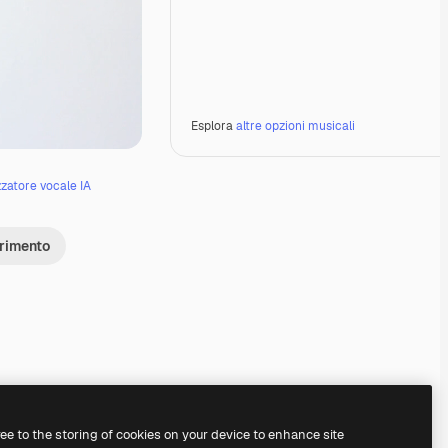
Esplora
altre opzioni musicali
zzatore vocale IA
erimento
Premium
Premium
Generato dall'IA
Premium
Premium
Generato dall'IA
ree to the storing of cookies on your device to enhance site