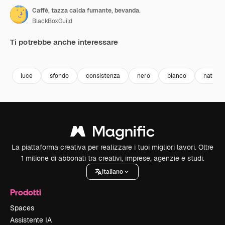
Caffè, tazza calda fumante, bevanda.
BlackBoxGuild
Ti potrebbe anche interessare
Premium
Premium
Premium
Premium
luce
sfondo
consistenza
nero
bianco
natural
La piattaforma creativa per realizzare i tuoi migliori lavori. Oltre
1 milione di abbonati tra creativi, imprese, agenzie e studi.
Italiano
Prodotti
Spaces
Assistente IA