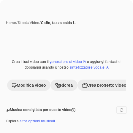
Home
/
Stock
/
Video
/
Caffè, tazza calda f…
Crea i tuoi video con il
generatore di video IA
e aggiungi fantastici
Premium
doppiaggi usando il nostro
sintetizzatore vocale IA
Modifica video
Ricrea
Crea progetto video
Musica consigliata per questo video
Esplora
altre opzioni musicali