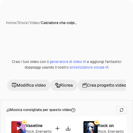
Home
/
Stock
/
Video
/
Calciatore che colpi…
Crea i tuoi video con il
generatore di video IA
e aggiungi fantastici
Premium
doppiaggi usando il nostro
sintetizzatore vocale IA
Modifica video
Ricrea
Crea progetto video
Musica consigliata per questo video
Vaseline
Rock on
Rock
,
Energetic
Rock
,
Energetic