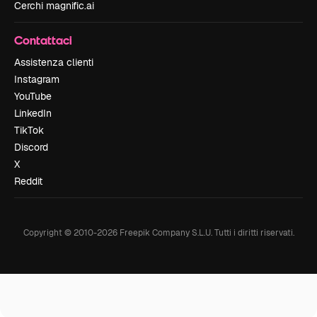
Cerchi magnific.ai
Contattaci
Assistenza clienti
Instagram
YouTube
LinkedIn
TikTok
Discord
X
Reddit
Copyright © 2010-
2026
Freepik Company S.L.U.
Tutti i diritti riservati
.