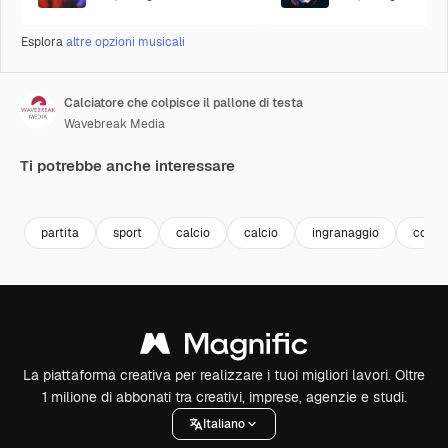
Esplora
altre opzioni musicali
Calciatore che colpisce il pallone di testa
Wavebreak Media
Ti potrebbe anche interessare
Premium
Premium
Premium
Premium
partita
sport
calcio
calcio
ingranaggio
contro
La piattaforma creativa per realizzare i tuoi migliori lavori. Oltre
1 milione di abbonati tra creativi, imprese, agenzie e studi.
Italiano