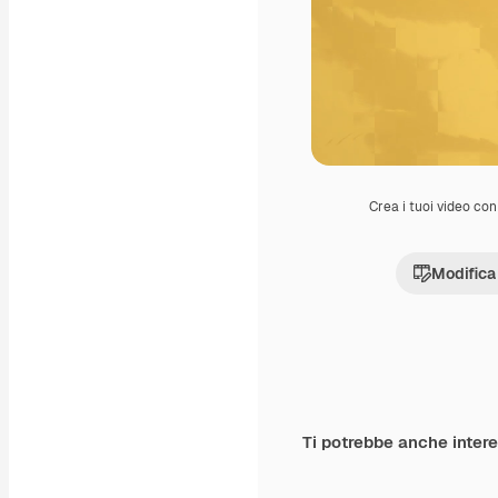
Crea i tuoi video con 
Modifica
Ti potrebbe anche inter
Premium
Premium