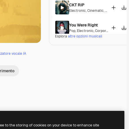
CKT RIP
Electronic
,
Cinematic
,
Epic
,
Dramatic
You Were Right
Pop
,
Electronic
,
Corporate
,
Synthwav
Esplora
altre opzioni musicali
Paradise Circus
Electronic
,
Cinematic
,
Epic
,
Dramatic
zzatore vocale IA
Tears In The Rain
erimento
Electronic
,
Cinematic
,
Epic
,
Dramatic
Me and My Team
Pop
,
Electronic
,
Epic
,
Energetic
,
Playf
The Experiment
Electronic
,
Cinematic
,
Epic
,
Energeti
Premium
Premium
Premium
Premium
ree to the storing of cookies on your device to enhance site