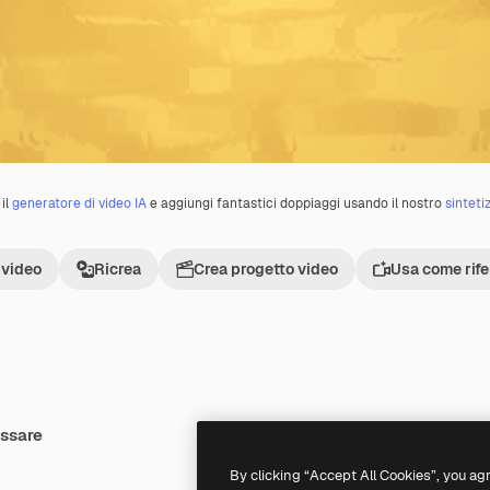
il
generatore di video IA
e aggiungi fantastici doppiaggi usando il nostro
sinteti
 video
Ricrea
Crea progetto video
Usa come rif
essare
Premium
Premium
By clicking “Accept All Cookies”, you ag