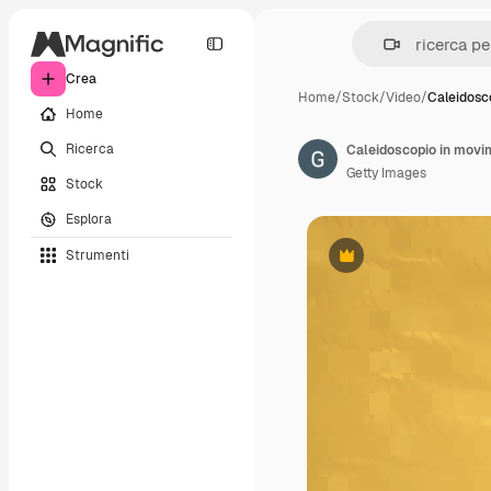
Crea
Home
/
Stock
/
Video
/
Caleidosc
Home
Ricerca
Caleidoscopio in movi
Getty Images
Stock
Esplora
Strumenti
Premium