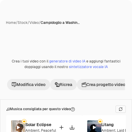
Home
/
Stock
/
Video
/
Campidoglio a Washin…
Crea i tuoi video con il
generatore di video IA
e aggiungi fantastici
Premium
doppiaggi usando il nostro
sintetizzatore vocale IA
Modifica video
Ricrea
Crea progetto video
Musica consigliata per questo video
Solar Eclipse
Litang
Ambient
,
Peaceful
Ambient
,
Laid Bac