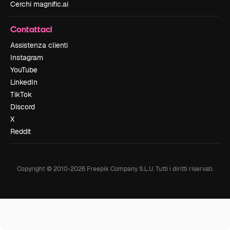
Cerchi magnific.ai
Contattaci
Assistenza clienti
Instagram
YouTube
LinkedIn
TikTok
Discord
X
Reddit
Copyright © 2010-
2026
Freepik Company S.L.U.
Tutti i diritti riservati
.