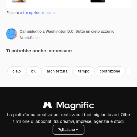
Esplora
altre opzioni musicali
Campidoglio a Washington D.C. Sotto un cielo azzurro
StockSeller
Ti potrebbe anche interessare
Premium
Premium
Premium
Premium
cielo
blu
architettura
tempo
costruzione
nuv
La piattaforma creativa per realizzare i tuoi migliori lavori. Oltre
1 milione di abbonati tra creativi, imprese, agenzie e studi.
Italiano