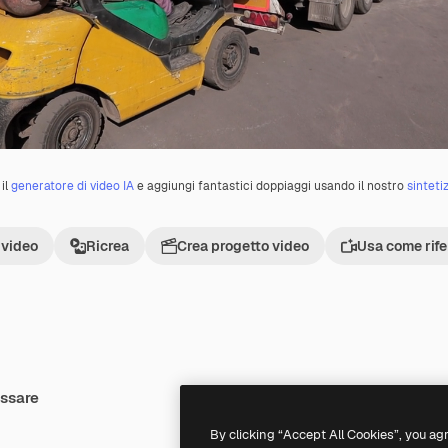
il
generatore di video IA
e aggiungi fantastici doppiaggi usando il nostro
sinteti
 video
Ricrea
Crea progetto video
Usa come rif
essare
Premium
Premium
By clicking “Accept All Cookies”, you ag