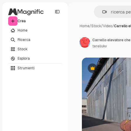
Crea
Home
/
Stock
/
Video
/
Carrello e
Home
Ricerca
Carrello elevatore che
tereliukv
Stock
Esplora
Strumenti
Premium