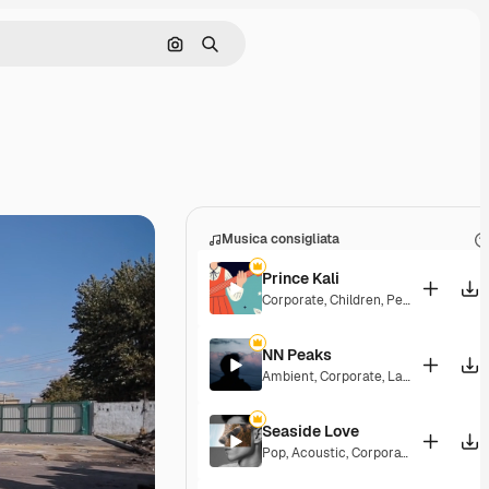
Cerca per immagine
Ricerca
Musica consigliata
Prince Kali
Corporate
,
Children
,
Peaceful
,
Hopef
NN Peaks
Ambient
,
Corporate
,
Laid Back
,
Peace
Seaside Love
Pop
,
Acoustic
,
Corporate
,
Peaceful
,
H