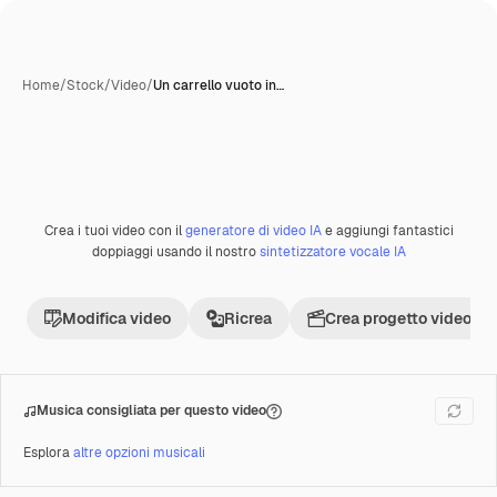
Home
/
Stock
/
Video
/
Un carrello vuoto in…
Creata con IA
Crea i tuoi video con il
generatore di video IA
e aggiungi fantastici
Premium
doppiaggi usando il nostro
sintetizzatore vocale IA
Modifica video
Ricrea
Crea progetto video
Musica consigliata per questo video
Esplora
altre opzioni musicali