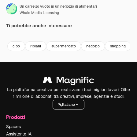
Un carrello vuoto in un negozio di alimentari
Whale Media Licensing
Ti potrebbe anche interessare
Premium
Premium
Generato dall'IA
Premium
Premium
Generato da
cibo
ripiani
supermercato
negozio
shopping
La piattaforma creativa per realizzare i tuoi migliori lavori. Oltre
1 milione di abbonati tra creativi, imprese, agenzie e studi.
Italiano
Prodotti
Spaces
Assistente IA