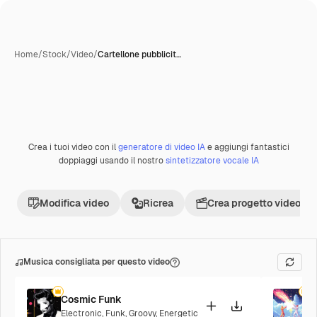
Home
/
Stock
/
Video
/
Cartellone pubblicit…
Crea i tuoi video con il
generatore di video IA
e aggiungi fantastici
Premium
doppiaggi usando il nostro
sintetizzatore vocale IA
Modifica video
Ricrea
Crea progetto video
Musica consigliata per questo video
Cosmic Funk
F
Electronic
,
Funk
,
Groovy
,
Energetic
P