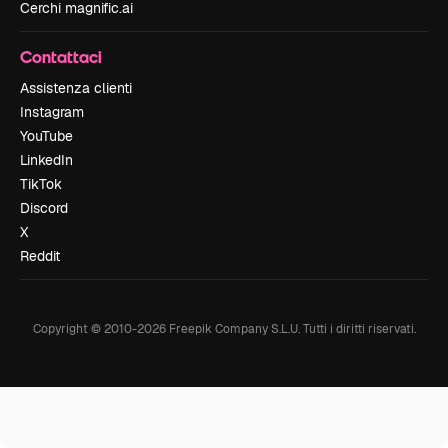
Cerchi magnific.ai
Contattaci
Assistenza clienti
Instagram
YouTube
LinkedIn
TikTok
Discord
X
Reddit
Copyright © 2010-
2026
Freepik Company S.L.U.
Tutti i diritti riservati
.