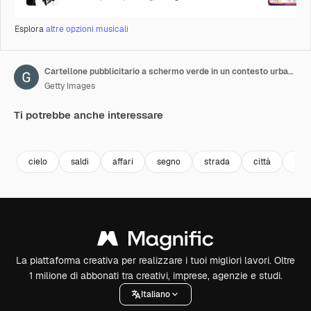
Esplora
altre opzioni musicali
Cartellone pubblicitario a schermo verde in un contesto urbano. Pannello pubblicitario vuoto, banner per il marketing. Insegna vuota chroma key
Getty Images
Ti potrebbe anche interessare
Premium
Premium
Generato dall'IA
Premium
Premium
Generato da
cielo
saldi
affari
segno
strada
città
vuo
La piattaforma creativa per realizzare i tuoi migliori lavori. Oltre
1 milione di abbonati tra creativi, imprese, agenzie e studi.
Italiano