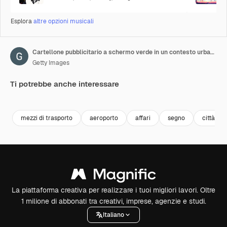
Esplora
altre opzioni musicali
Cartellone pubblicitario a schermo verde in un contesto urbano. Pannello pubblicitario vuoto, banner per il marketing. Insegna vuota chroma key
Getty Images
Ti potrebbe anche interessare
Premium
Premium
Generato dall'IA
Premium
Premium
mezzi di trasporto
aeroporto
affari
segno
città
La piattaforma creativa per realizzare i tuoi migliori lavori. Oltre
1 milione di abbonati tra creativi, imprese, agenzie e studi.
Italiano