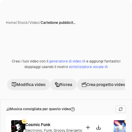
Home
/
Stock
/
Video
/
Cartellone pubblicit…
Crea i tuoi video con il
generatore di video IA
e aggiungi fantastici
Premium
doppiaggi usando il nostro
sintetizzatore vocale IA
Modifica video
Ricrea
Crea progetto video
Musica consigliata per questo video
Cosmic Funk
F
Electronic
,
Funk
,
Groovy
,
Energetic
P