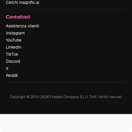
Cerchi magnific.ai
Contattaci
Assistenza clienti
Instagram
YouTube
LinkedIn
TikTok
Discord
X
Reddit
Copyright © 2010-
2026
Freepik Company S.L.U.
Tutti i diritti riservati
.