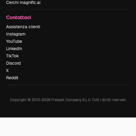
Cerchi magnific.ai
Contattaci
Assistenza clienti
Instagram
YouTube
LinkedIn
TikTok
Discord
X
Reddit
Copyright © 2010-
2026
Freepik Company S.L.U.
Tutti i diritti riservati
.