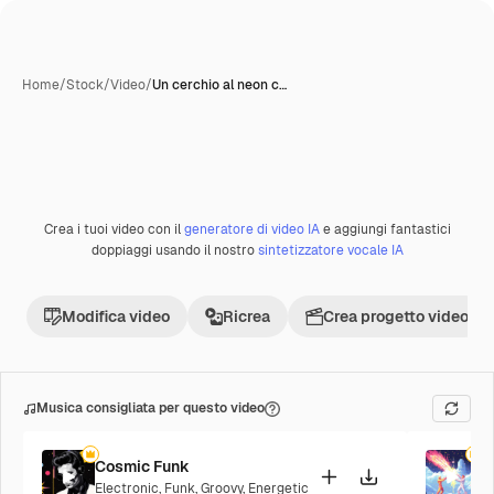
Home
/
Stock
/
Video
/
Un cerchio al neon c…
Crea i tuoi video con il
generatore di video IA
e aggiungi fantastici
Premium
doppiaggi usando il nostro
sintetizzatore vocale IA
Modifica video
Ricrea
Crea progetto video
Musica consigliata per questo video
Cosmic Funk
F
Electronic
,
Funk
,
Groovy
,
Energetic
P