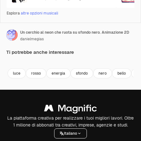
Esplora
altre opzioni musicali
Un cerchio al neon che ruota su sfondo nero. Animazione 2D
danielmegias
Ti potrebbe anche interessare
Premium
Premium
Premium
Premium
luce
rosso
energia
sfondo
nero
bello
on
La piattaforma creativa per realizzare i tuoi migliori lavori. Oltre
1 milione di abbonati tra creativi, imprese, agenzie e studi.
Italiano