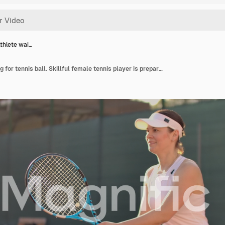
athlete wai…
Cheerful athlete waiting for tennis ball. Skillful female tennis player is preparing to beat a ball. She is holding a racket and posing. Woman is standing on tennis