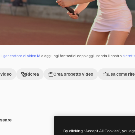
il
generatore di video IA
e aggiungi fantastici doppiaggi usando il nostro
sinteti
 video
Ricrea
Crea progetto video
Usa come rif
essare
Premium
Premium
By clicking “Accept All Cookies”, you ag