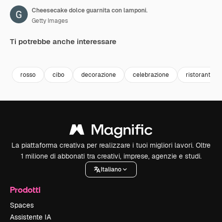
Cheesecake dolce guarnita con lamponi.
Getty Images
Ti potrebbe anche interessare
Premium
Premium
Premium
Premium
rosso
cibo
decorazione
celebrazione
ristorante
La piattaforma creativa per realizzare i tuoi migliori lavori. Oltre
1 milione di abbonati tra creativi, imprese, agenzie e studi.
Italiano
Prodotti
Spaces
Assistente IA