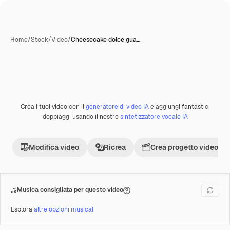
Home
/
Stock
/
Video
/
Cheesecake dolce gua…
Crea i tuoi video con il
generatore di video IA
e aggiungi fantastici
Premium
doppiaggi usando il nostro
sintetizzatore vocale IA
Modifica video
Ricrea
Crea progetto video
Musica consigliata per questo video
Esplora
altre opzioni musicali