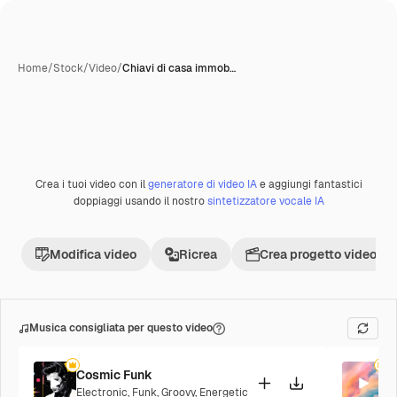
Home
/
Stock
/
Video
/
Chiavi di casa immob…
Crea i tuoi video con il
generatore di video IA
e aggiungi fantastici
Premium
doppiaggi usando il nostro
sintetizzatore vocale IA
Modifica video
Ricrea
Crea progetto video
Musica consigliata per questo video
Cosmic Funk
P
Electronic
,
Funk
,
Groovy
,
Energetic
P