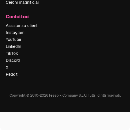
Cerchi magnific.ai
Contattaci
Assistenza clienti
Instagram
YouTube
LinkedIn
TikTok
Discord
X
Reddit
Copyright © 2010-
2026
Freepik Company S.L.U.
Tutti i diritti riservati
.