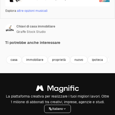
Esplora
altre opzioni musicali
Chiavi di casa immobiliare
Giraffe Stock Studio
Ti potrebbe anche interessare
Premium
Premium
Premium
Premium
casa
immobiliare
proprietà
nuovo
ipoteca
m
La piattaforma creativa per realizzare i tuoi migliori lavori. Oltre
1 milione di abbonati tra creativi, imprese, agenzie e studi.
Italiano