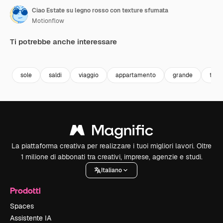
Ciao Estate su legno rosso con texture sfumata
Motionflow
Ti potrebbe anche interessare
Premium
Premium
Premium
Premium
sole
saldi
viaggio
appartamento
grande
turi
La piattaforma creativa per realizzare i tuoi migliori lavori. Oltre
1 milione di abbonati tra creativi, imprese, agenzie e studi.
Italiano
Prodotti
Spaces
Assistente IA