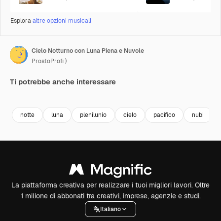
Esplora
altre opzioni musicali
Cielo Notturno con Luna Piena e Nuvole
ProstoProfi )
Ti potrebbe anche interessare
Premium
Premium
Premium
Premium
Generato da
notte
luna
plenilunio
cielo
pacifico
nubi
La piattaforma creativa per realizzare i tuoi migliori lavori. Oltre
1 milione di abbonati tra creativi, imprese, agenzie e studi.
Italiano