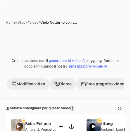
Home
/
Stock
/
Video
/
Cielo Notturno con L…
Crea i tuoi video con il
generatore di video IA
e aggiungi fantastici
Premium
doppiaggi usando il nostro
sintetizzatore vocale IA
Modifica video
Ricrea
Crea progetto video
Musica consigliata per questo video
Solar Eclipse
Litang
Ambient
,
Peaceful
Ambient
,
Laid Bac