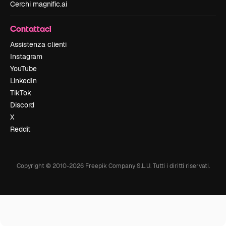
Cerchi magnific.ai
Contattaci
Assistenza clienti
Instagram
YouTube
LinkedIn
TikTok
Discord
X
Reddit
Copyright © 2010-
2026
Freepik Company S.L.U.
Tutti i diritti riservati
.