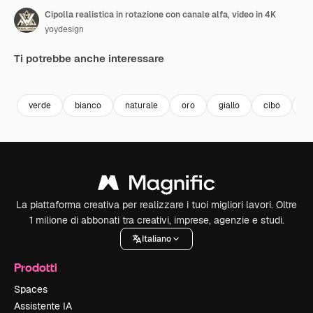
Cipolla realistica in rotazione con canale alfa, video in 4K
yoydesign
Ti potrebbe anche interessare
Premium
Premium
Premium
Premium
verde
bianco
naturale
oro
giallo
cibo
to
La piattaforma creativa per realizzare i tuoi migliori lavori. Oltre
1 milione di abbonati tra creativi, imprese, agenzie e studi.
Italiano
Prodotti
Spaces
Assistente IA