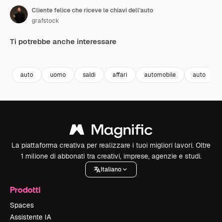
Cliente felice che riceve le chiavi dell'auto
grafstock
Ti potrebbe anche interessare
Premium
Premium
Premium
Premium
auto
uomo
saldi
affari
automobile
auto
La piattaforma creativa per realizzare i tuoi migliori lavori. Oltre
1 milione di abbonati tra creativi, imprese, agenzie e studi.
Italiano
Prodotti
Spaces
Assistente IA