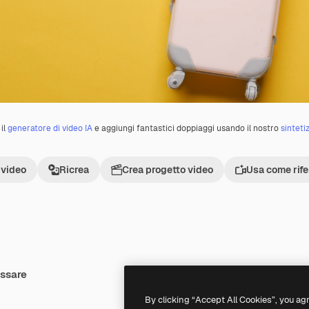
il
generatore di video IA
e aggiungi fantastici doppiaggi usando il nostro
sinteti
 video
Ricrea
Crea progetto video
Usa come rif
essare
Premium
Premium
By clicking “Accept All Cookies”, you ag