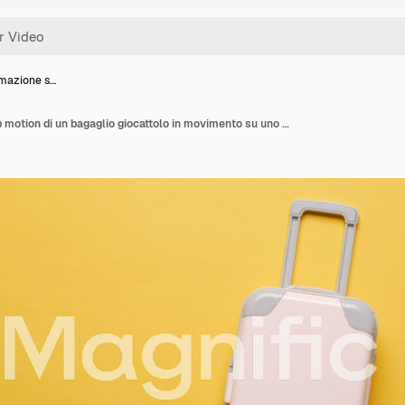
imazione s…
Clip di animazione stop motion di un bagaglio giocattolo in movimento su uno sfondo giallo. Concetto di viaggio. Vista dall'alto.