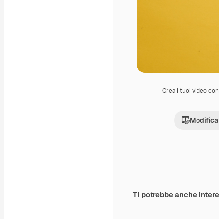
Crea i tuoi video con 
Modifica
Ti potrebbe anche inter
Premium
Premium