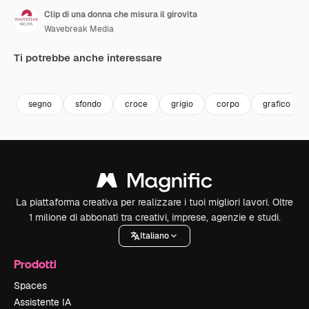
Clip di una donna che misura il girovita
Wavebreak Media
Ti potrebbe anche interessare
Premium
Premium
Premium
Premium
segno
sfondo
croce
grigio
corpo
grafico
La piattaforma creativa per realizzare i tuoi migliori lavori. Oltre
1 milione di abbonati tra creativi, imprese, agenzie e studi.
Italiano
Prodotti
Spaces
Assistente IA