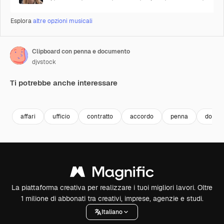
Esplora
altre opzioni musicali
Clipboard con penna e documento
djvstock
Ti potrebbe anche interessare
Premium
Premium
Premium
Premium
affari
ufficio
contratto
accordo
penna
docum
La piattaforma creativa per realizzare i tuoi migliori lavori. Oltre
1 milione di abbonati tra creativi, imprese, agenzie e studi.
Italiano