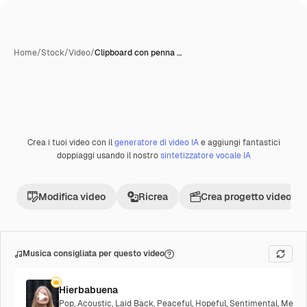
Home
/
Stock
/
Video
/
Clipboard con penna …
Crea i tuoi video con il
generatore di video IA
e aggiungi fantastici
Premium
doppiaggi usando il nostro
sintetizzatore vocale IA
Modifica video
Ricrea
Crea progetto video
Musica consigliata per questo video
Hierbabuena
Pop
,
Acoustic
,
Laid Back
,
Peaceful
,
Hopeful
,
Sentimental
,
Melanc