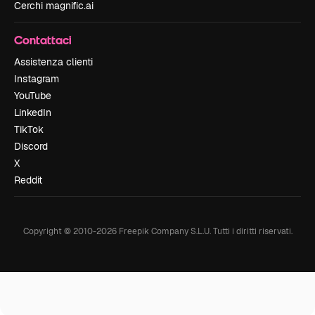
Cerchi magnific.ai
Contattaci
Assistenza clienti
Instagram
YouTube
LinkedIn
TikTok
Discord
X
Reddit
Copyright © 2010-
2026
Freepik Company S.L.U.
Tutti i diritti riservati
.