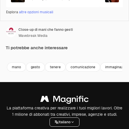
Esplora
altre opzioni musicali
Close-up di mani che fanno gesti
Wavebreak Media
Ti potrebbe anche interessare
Premium
Premium
Premium
Premium
mano
gesto
tenere
comunicazione
immaginazion
La piattaforma creativa per realizzare i tuoi migliori lavori. Oltre
1 milione di abbonati tra creativi, imprese, agenzie e studi.
Italiano