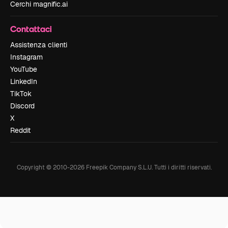
Cerchi magnific.ai
Contattaci
Assistenza clienti
Instagram
YouTube
LinkedIn
TikTok
Discord
X
Reddit
Copyright © 2010-
2026
Freepik Company S.L.U.
Tutti i diritti riservati
.