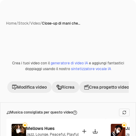
Home
/
Stock
/
Video
/
Close-up di mani che…
Crea i tuoi video con il
generatore di video IA
e aggiungi fantastici
Premium
doppiaggi usando il nostro
sintetizzatore vocale IA
Modifica video
Ricrea
Crea progetto video
Musica consigliata per questo video
Mellows Hues
Jazz
Jazz
,
Lounge
,
Peaceful
,
Playful
Jazz
,