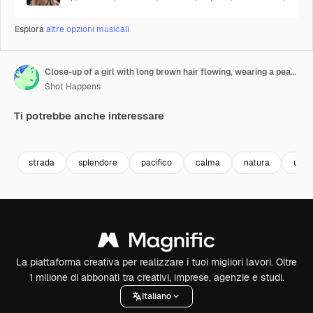
Esplora
altre opzioni musicali
Close-up of a girl with long brown hair flowing, wearing a peach jacket, walking through an urban area at sunset. The warm sunlight creates a serene and tranquil atmosphere as she moves forward
Shot Happens
Ti potrebbe anche interessare
Premium
Premium
Premium
Premium
strada
splendore
pacifico
calma
natura
urba
La piattaforma creativa per realizzare i tuoi migliori lavori. Oltre
1 milione di abbonati tra creativi, imprese, agenzie e studi.
Italiano