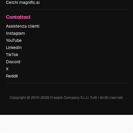
Cerchi magnific.ai
Contattaci
Assistenza clienti
Instagram
YouTube
LinkedIn
TikTok
Discord
X
Reddit
Copyright © 2010-
2026
Freepik Company S.L.U.
Tutti i diritti riservati
.