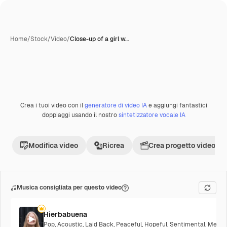
Home
/
Stock
/
Video
/
Close-up of a girl w…
Crea i tuoi video con il
generatore di video IA
e aggiungi fantastici
Premium
doppiaggi usando il nostro
sintetizzatore vocale IA
Modifica video
Ricrea
Crea progetto video
Musica consigliata per questo video
Hierbabuena
Pop
,
Acoustic
,
Laid Back
,
Peaceful
,
Hopeful
,
Sentimental
,
Melanc