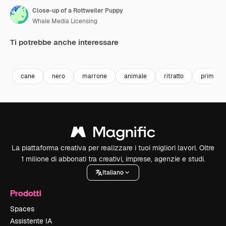
Close-up of a Rottweiler Puppy
Whale Media Licensing
Ti potrebbe anche interessare
Premium
Premium
Generato dall'IA
Premium
Premium
Generato da
cane
nero
marrone
animale
ritratto
primo pi
La piattaforma creativa per realizzare i tuoi migliori lavori. Oltre
1 milione di abbonati tra creativi, imprese, agenzie e studi.
Italiano
Prodotti
Spaces
Assistente IA