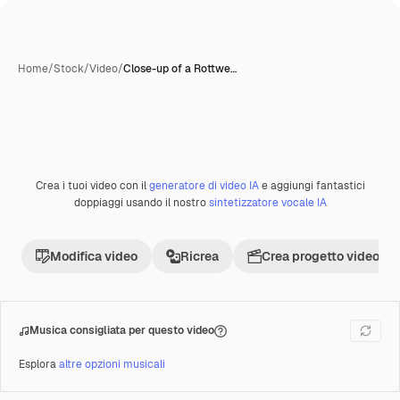
Home
/
Stock
/
Video
/
Close-up of a Rottwe…
Creata con IA
Crea i tuoi video con il
generatore di video IA
e aggiungi fantastici
Premium
doppiaggi usando il nostro
sintetizzatore vocale IA
Modifica video
Ricrea
Crea progetto video
Musica consigliata per questo video
Esplora
altre opzioni musicali