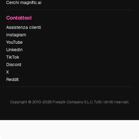
Cerchi magnific.ai
Contattaci
Assistenza clienti
Instagram
YouTube
LinkedIn
TikTok
Discord
X
Reddit
Copyright © 2010-
2026
Freepik Company S.L.U.
Tutti i diritti riservati
.