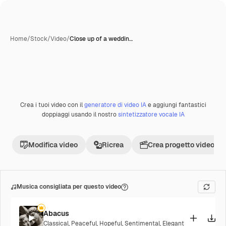
Home
/
Stock
/
Video
/
Close up of a weddin…
Crea i tuoi video con il
generatore di video IA
e aggiungi fantastici
Premium
doppiaggi usando il nostro
sintetizzatore vocale IA
Modifica video
Ricrea
Crea progetto video
Musica consigliata per questo video
Abacus
Classical
,
Peaceful
,
Hopeful
,
Sentimental
,
Elegant