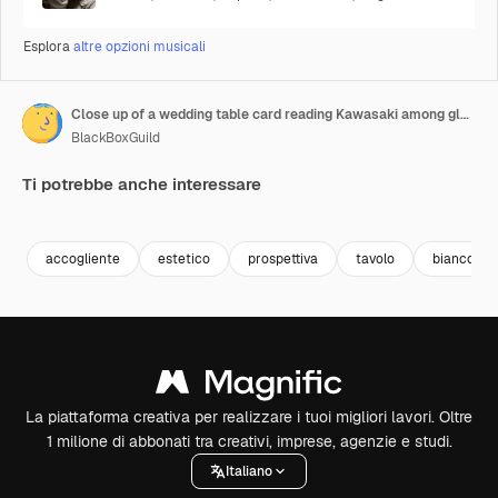
Esplora
altre opzioni musicali
Close up of a wedding table card reading Kawasaki among glassware and floral decor
BlackBoxGuild
Ti potrebbe anche interessare
Premium
Premium
Premium
Premium
accogliente
estetico
prospettiva
tavolo
bianco
La piattaforma creativa per realizzare i tuoi migliori lavori. Oltre
1 milione di abbonati tra creativi, imprese, agenzie e studi.
Italiano