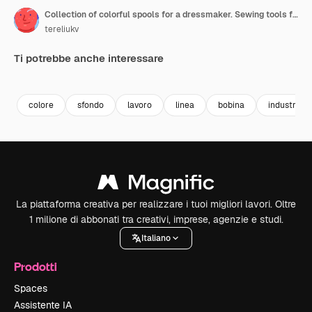
Collection of colorful spools for a dressmaker. Sewing tools for handicraft job. Spools of thread of different colors for tailor. Vertical video
tereliukv
Ti potrebbe anche interessare
Premium
Premium
Premium
Premium
colore
sfondo
lavoro
linea
bobina
industria
La piattaforma creativa per realizzare i tuoi migliori lavori. Oltre
1 milione di abbonati tra creativi, imprese, agenzie e studi.
Italiano
Prodotti
Spaces
Assistente IA