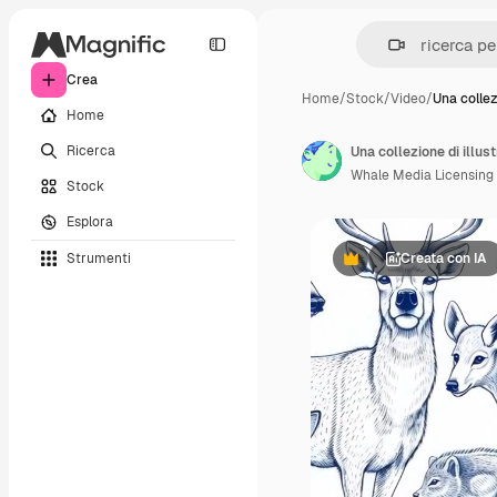
Crea
Home
/
Stock
/
Video
/
Una collez
Home
Ricerca
Una collezione di illust
Whale Media Licensing
Stock
Esplora
Strumenti
Creata con IA
Premium