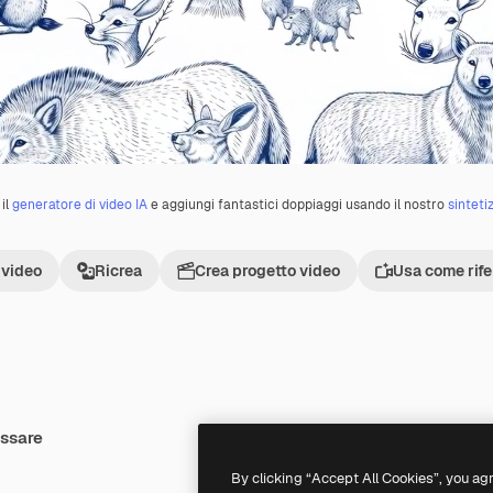
il
generatore di video IA
e aggiungi fantastici doppiaggi usando il nostro
sinteti
 video
Ricrea
Crea progetto video
Usa come rif
essare
Premium
Premium
Generato dall'IA
By clicking “Accept All Cookies”, you ag