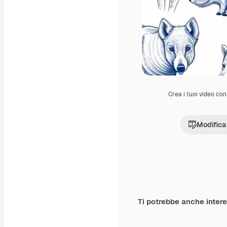
Crea i tuoi video con 
Modifica
Ti potrebbe anche inter
Premium
Premium
Generato dall'IA