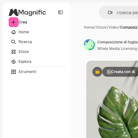
Crea
Home
/
Stock
/
Video
/
Composizi
Home
Ricerca
Composizione di foglie
Whale Media Licensing
Stock
Esplora
Strumenti
Creata con IA
Premium