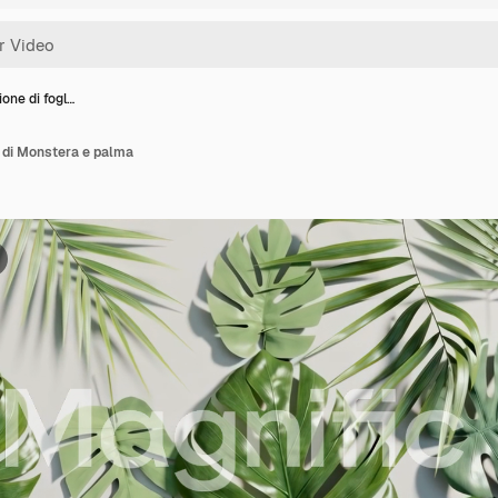
one di fogl…
 di Monstera e palma