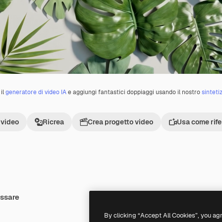
il
generatore di video IA
e aggiungi fantastici doppiaggi usando il nostro
sinteti
 video
Ricrea
Crea progetto video
Usa come rif
essare
Premium
Premium
Generato dall'IA
By clicking “Accept All Cookies”, you ag