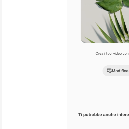
Crea i tuoi video con 
Modifica
Ti potrebbe anche inter
Premium
Premium
Generato dall'IA