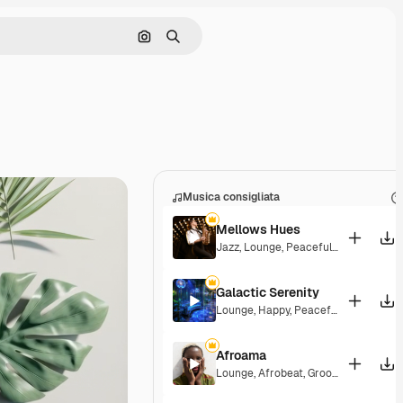
Cerca per immagine
Ricerca
Musica consigliata
Mellows Hues
Jazz
,
Lounge
,
Peaceful
,
Playful
Galactic Serenity
Lounge
,
Happy
,
Peaceful
Afroama
Lounge
,
Afrobeat
,
Groovy
,
Peaceful
,
S