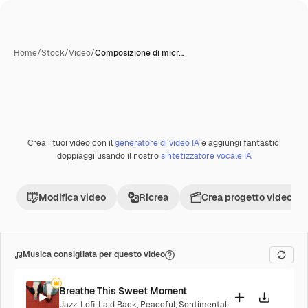
Home
/
Stock
/
Video
/
Composizione di micr…
Creata con IA
Crea i tuoi video con il
generatore di video IA
e aggiungi fantastici
Premium
doppiaggi usando il nostro
sintetizzatore vocale IA
Modifica video
Ricrea
Crea progetto video
Musica consigliata per questo video
Breathe This Sweet Moment
Jazz
,
Lofi
,
Laid Back
,
Peaceful
,
Sentimental