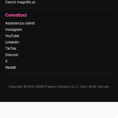
Cerchi magnific.ai
Contattaci
Assistenza clienti
Instagram
YouTube
LinkedIn
TikTok
Discord
X
Reddit
Copyright © 2010-
2026
Freepik Company S.L.U.
Tutti i diritti riservati
.