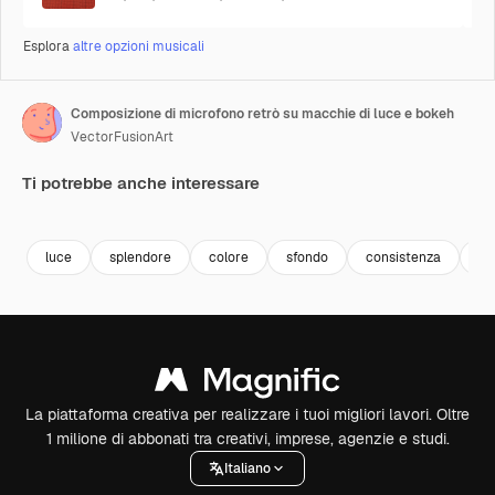
Esplora
altre opzioni musicali
Composizione di microfono retrò su macchie di luce e bokeh
VectorFusionArt
Ti potrebbe anche interessare
Premium
Premium
Generato dall'IA
Premium
Premium
luce
splendore
colore
sfondo
consistenza
mo
La piattaforma creativa per realizzare i tuoi migliori lavori. Oltre
1 milione di abbonati tra creativi, imprese, agenzie e studi.
Italiano