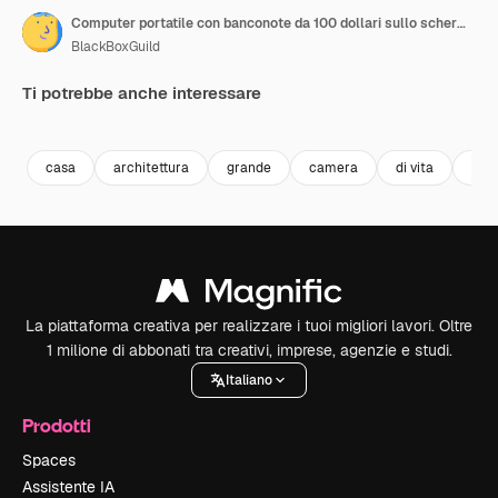
Computer portatile con banconote da 100 dollari sullo schermo, appoggiato su un tavolo di marmo in una lussuosa villa
BlackBoxGuild
Ti potrebbe anche interessare
Premium
Premium
Premium
Premium
casa
architettura
grande
camera
di vita
tavo
La piattaforma creativa per realizzare i tuoi migliori lavori. Oltre
1 milione di abbonati tra creativi, imprese, agenzie e studi.
Italiano
Prodotti
Spaces
Assistente IA