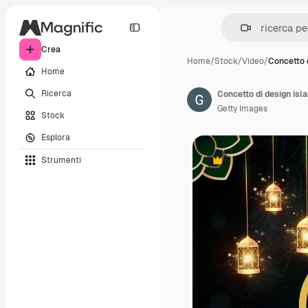
Crea
Home
/
Stock
/
Video
/
Concetto d
Home
Ricerca
Getty Images
Stock
Esplora
Strumenti
Premium