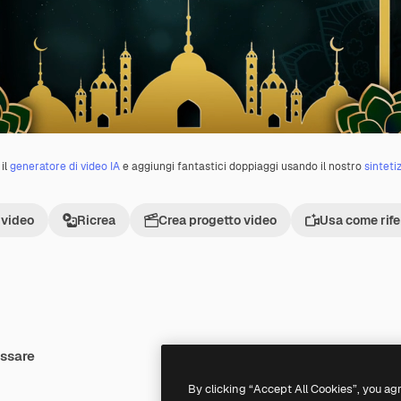
il
generatore di video IA
e aggiungi fantastici doppiaggi usando il nostro
sinteti
 video
Ricrea
Crea progetto video
Usa come rif
essare
Premium
Premium
By clicking “Accept All Cookies”, you ag