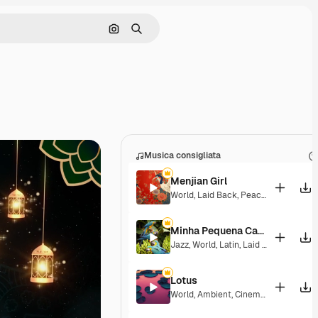
Cerca per immagine
Ricerca
Musica consigliata
Menjian Girl
World
,
Laid Back
,
Peaceful
,
Hopeful
,
Minha Pequena Casa Rosa
Jazz
,
World
,
Latin
,
Laid Back
,
Peacefu
Lotus
World
,
Ambient
,
Cinematic
,
Laid Bac