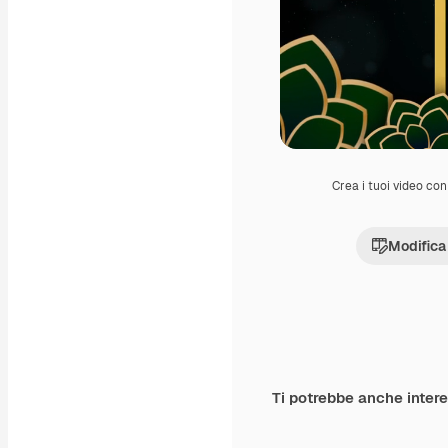
Crea i tuoi video con 
Modifica
Ti potrebbe anche inter
Premium
Premium