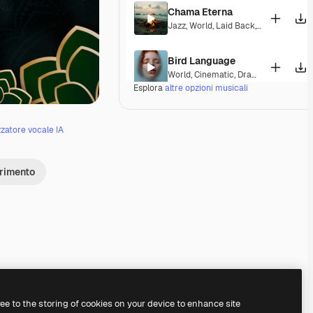
Chama Eterna
Jazz
,
World
,
Laid Back
,
Peaceful
,
Hop
Bird Language
World
,
Cinematic
,
Dramatic
,
Laid Bac
Esplora
altre opzioni musicali
Indian Princess
World
,
Ambient
,
Peaceful
zzatore vocale IA
Meenakshi Amman
erimento
World
,
Cinematic
,
Dramatic
,
Laid Bac
Wujian River
World
,
Cinematic
,
Peaceful
,
Hopeful
Warbling birds
World
,
Cinematic
,
Peaceful
,
Hopeful
Premium
Premium
Premium
Premium
Generato dall'IA
ree to the storing of cookies on your device to enhance site