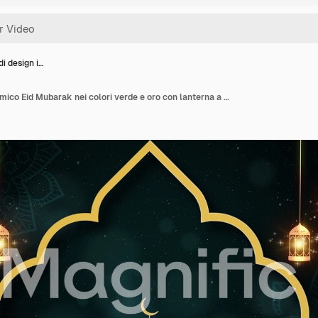
i design i…
Concetto di design islamico Eid Mubarak nei colori verde e oro con lanterna a candela del Ramadan sospesa e moschea, animazione di sfondo astratta 4K