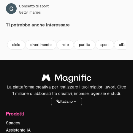
Concetto di sport
Getty Images
Ti potrebbe anche interessare
Premium
Premium
Premium
Premium
cielo
divertimento
rete
partita
sport
all'apert
La piattaforma creativa per realizzare i tuoi migliori lavori. Oltre
1 milione di abbonati tra creativi, imprese, agenzie e studi.
Italiano
Prodotti
Spaces
Assistente IA