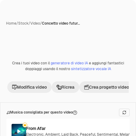
Home
/
Stock
/
Video
/
Concetto video futur…
Creata con IA
Crea i tuoi video con il
generatore di video IA
e aggiungi fantastici
Premium
doppiaggi usando il nostro
sintetizzatore vocale IA
Modifica video
Ricrea
Crea progetto video
Musica consigliata per questo video
From Afar
Electronic
,
Ambient
,
Laid Back
,
Peaceful
,
Sentimental
,
Melancho