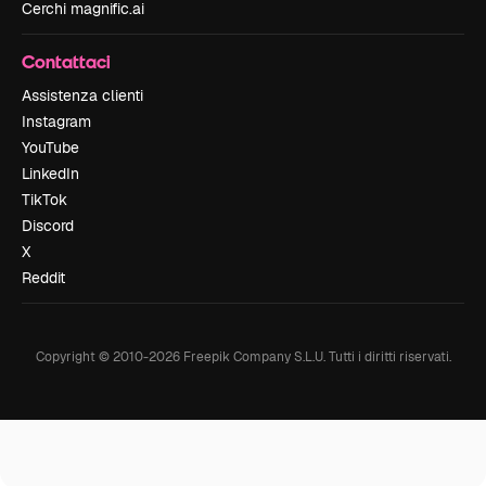
Cerchi magnific.ai
Contattaci
Assistenza clienti
Instagram
YouTube
LinkedIn
TikTok
Discord
X
Reddit
Copyright © 2010-
2026
Freepik Company S.L.U.
Tutti i diritti riservati
.