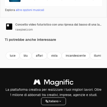
Esplora
altre opzioni musicali
Concetto video futuristico con una ripresa dal basso di una lampadina luminosa in mezzo a una rete blu
rawpixel.com
Ti potrebbe anche interessare
Premium
Premium
Premium
Premium
luce
blu
affari
vista
incandescente
illuminaz
La piattaforma creativa per realizzare i tuoi migliori lavori. Oltre
1 milione di abbonati tra creativi, imprese, agenzie e studi.
Italiano