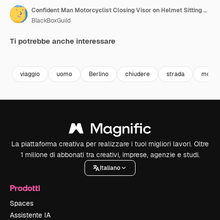
Confident Man Motorcyclist Closing Visor on Helmet Sitting on Sport Motorcycle At sunset
BlackBoxGuild
Ti potrebbe anche interessare
Premium
Premium
Premium
Premium
viaggio
uomo
Berlino
chiudere
strada
moder
La piattaforma creativa per realizzare i tuoi migliori lavori. Oltre
1 milione di abbonati tra creativi, imprese, agenzie e studi.
Italiano
Prodotti
Spaces
Assistente IA