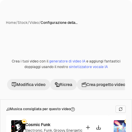
Home
/
Stock
/
Video
/
Configurazione della…
Crea i tuoi video con il
generatore di video IA
e aggiungi fantastici
Premium
doppiaggi usando il nostro
sintetizzatore vocale IA
Modifica video
Ricrea
Crea progetto video
Musica consigliata per questo video
Cosmic Funk
F
Electronic
,
Funk
,
Groovy
,
Energetic
P