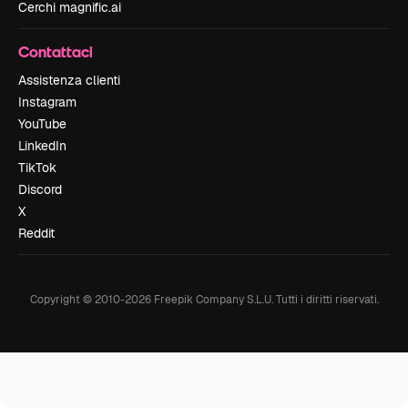
Cerchi magnific.ai
Contattaci
Assistenza clienti
Instagram
YouTube
LinkedIn
TikTok
Discord
X
Reddit
Copyright © 2010-
2026
Freepik Company S.L.U.
Tutti i diritti riservati
.