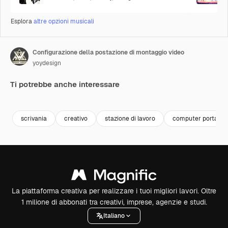
Esplora
altre opzioni musicali
Configurazione della postazione di montaggio video
yoydesign
Ti potrebbe anche interessare
Premium
Premium
Premium
Premium
scrivania
creativo
stazione di lavoro
computer portatile
La piattaforma creativa per realizzare i tuoi migliori lavori. Oltre
1 milione di abbonati tra creativi, imprese, agenzie e studi.
Italiano