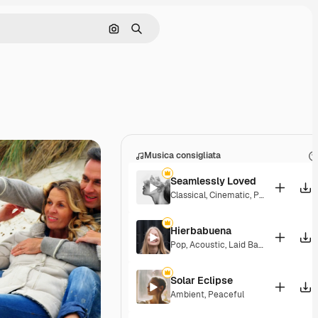
Cerca per immagine
Ricerca
Musica consigliata
Seamlessly Loved
Classical
,
Cinematic
,
Peaceful
,
Senti
Hierbabuena
Pop
,
Acoustic
,
Laid Back
,
Peaceful
,
H
Solar Eclipse
Ambient
,
Peaceful