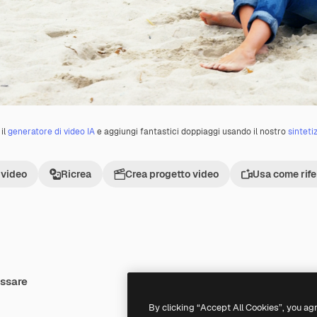
il
generatore di video IA
e aggiungi fantastici doppiaggi usando il nostro
sinteti
 video
Ricrea
Crea progetto video
Usa come rif
essare
Premium
Premium
By clicking “Accept All Cookies”, you ag