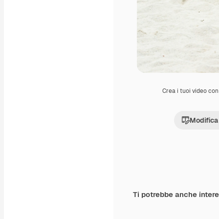
Crea i tuoi video con 
Modifica
Ti potrebbe anche inter
Premium
Premium