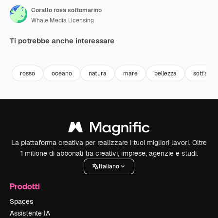
Corallo rosa sottomarino
Whale Media Licensing
Ti potrebbe anche interessare
Premium
Premium
Premium
Premium
rosso
oceano
natura
mare
bellezza
sott'acq
La piattaforma creativa per realizzare i tuoi migliori lavori. Oltre
1 milione di abbonati tra creativi, imprese, agenzie e studi.
Italiano
Prodotti
Spaces
Assistente IA