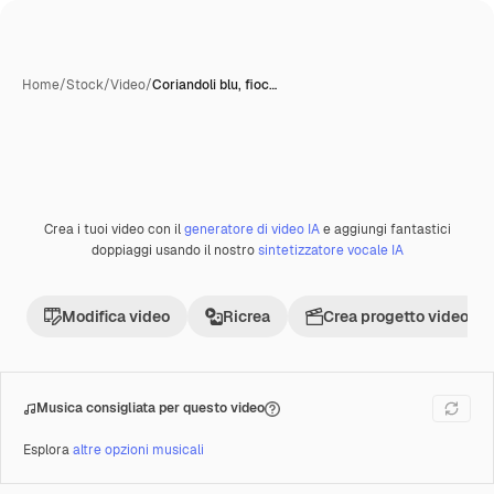
Home
/
Stock
/
Video
/
Coriandoli blu, fioc…
Crea i tuoi video con il
generatore di video IA
e aggiungi fantastici
Premium
doppiaggi usando il nostro
sintetizzatore vocale IA
Modifica video
Ricrea
Crea progetto video
Musica consigliata per questo video
Esplora
altre opzioni musicali