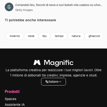
Coriandoli blu, fiocchi di neve e luci bokeh che cadono su sfondo natalizio dorato in loop.
Getty Images
Ti potrebbe anche interessare
Premium
Premium
Premium
Premium
inverno
neve
blu
tempo
natura
ghiaccio
La piattaforma creativa per realizzare i tuoi migliori lavori. Oltre
1 milione di abbonati tra creativi, imprese, agenzie e studi.
Italiano
Prodotti
Spaces
Assistente IA