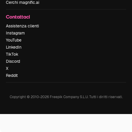
Cerchi magnific.ai
Contattaci
Assistenza clienti
Instagram
YouTube
LinkedIn
TikTok
Discord
X
Reddit
Copyright © 2010-
2026
Freepik Company S.L.U.
Tutti i diritti riservati
.