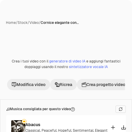
Home
/
Stock
/
Video
/
Cornice elegante con…
Crea i tuoi video con il
generatore di video IA
e aggiungi fantastici
Premium
doppiaggi usando il nostro
sintetizzatore vocale IA
Modifica video
Ricrea
Crea progetto video
Musica consigliata per questo video
Abacus
Classical
,
Peaceful
,
Hopeful
,
Sentimental
,
Elegant