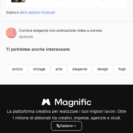
Esplora
altre opzioni musicali
Cornice elegante con animazione video a corona
djvstock
Ti potrebbe anche interessare
Premium
Premium
Premium
Premium
antico
vintage
arte
elegante
design
foglie
La piattaforma creativa per realizzare i tuoi migliori lavori. Oltre
1 milione di abbonati tra creativi, imprese, agenzie e studi.
Italiano