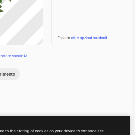
Esplora
altre opzioni musicali
zzatore vocale IA
erimento
Premium
Premium
Generato dall'IA
Premium
Premium
Generato dall'IA
ree to the storing of cookies on your device to enhance site