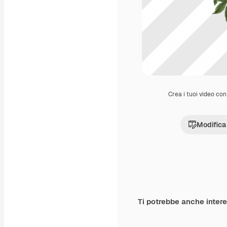
Crea i tuoi video con 
Modifica
Ti potrebbe anche inter
Premium
Premium
Generato dall'IA