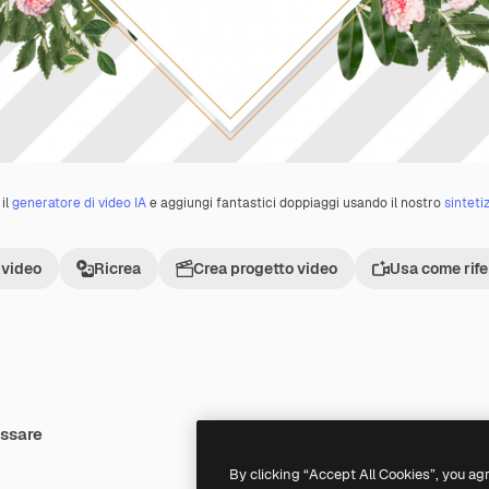
il
generatore di video IA
e aggiungi fantastici doppiaggi usando il nostro
sinteti
 video
Ricrea
Crea progetto video
Usa come rif
essare
Premium
Premium
Generato dall'IA
By clicking “Accept All Cookies”, you ag