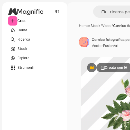
Crea
Home
/
Stock
/
Video
/
Cornice f
Home
Ricerca
Cornice fotografica per
VectorFusionArt
Stock
Esplora
Strumenti
Creata con IA
Premium