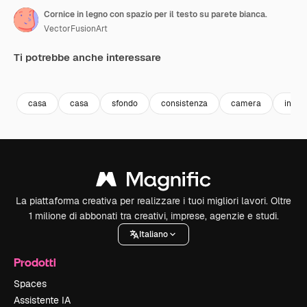
Cornice in legno con spazio per il testo su parete bianca.
VectorFusionArt
Ti potrebbe anche interessare
Premium
Premium
Generato dall'IA
Premium
Premium
Generato da
casa
casa
sfondo
consistenza
camera
inter
La piattaforma creativa per realizzare i tuoi migliori lavori. Oltre
1 milione di abbonati tra creativi, imprese, agenzie e studi.
Italiano
Prodotti
Spaces
Assistente IA