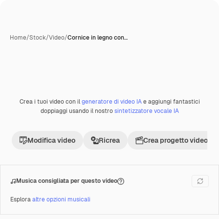
Home
/
Stock
/
Video
/
Cornice in legno con…
Creata con IA
Crea i tuoi video con il
generatore di video IA
e aggiungi fantastici
Premium
doppiaggi usando il nostro
sintetizzatore vocale IA
Modifica video
Ricrea
Crea progetto video
Musica consigliata per questo video
Esplora
altre opzioni musicali