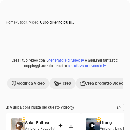
Home
/
Stock
/
Video
/
Cubo di legno blu is…
Crea i tuoi video con il
generatore di video IA
e aggiungi fantastici
Premium
doppiaggi usando il nostro
sintetizzatore vocale IA
Modifica video
Ricrea
Crea progetto video
Musica consigliata per questo video
Solar Eclipse
Litang
Ambient
,
Peaceful
Ambient
,
Laid Bac