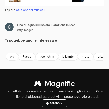
Esplora
altre opzioni musicali
Cubo di legno blu isolato. Rotazione in loop
Getty Images
Ti potrebbe anche interessare
Premium
Premium
Premium
Premium
blu
Russia
geometria
brillante
moto
orizzont
La piattaforma creativa per realizzare i tuoi migliori lavori. Oltre
1 milione di abbonati tra creativi, imprese, agenzie e studi.
Italiano