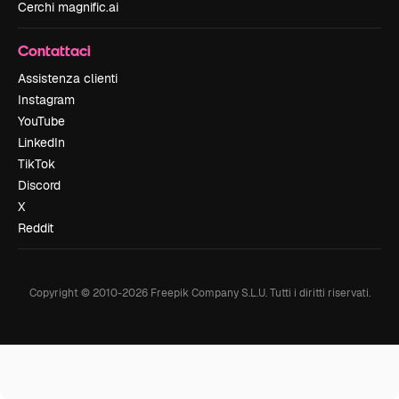
Cerchi magnific.ai
Contattaci
Assistenza clienti
Instagram
YouTube
LinkedIn
TikTok
Discord
X
Reddit
Copyright © 2010-
2026
Freepik Company S.L.U.
Tutti i diritti riservati
.