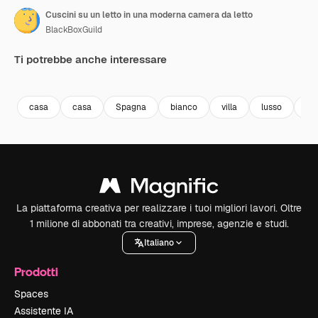
Cuscini su un letto in una moderna camera da letto
BlackBoxGuild
Ti potrebbe anche interessare
Premium
Premium
Generato dall'IA
Premium
Premium
casa
casa
Spagna
bianco
villa
lusso
Fio
La piattaforma creativa per realizzare i tuoi migliori lavori. Oltre
1 milione di abbonati tra creativi, imprese, agenzie e studi.
Italiano
Prodotti
Spaces
Assistente IA