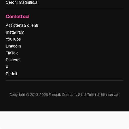
Cerchi magnific.ai
Contattaci
Assistenza clienti
Instagram
YouTube
LinkedIn
TikTok
Discord
X
Reddit
Copyright © 2010-
2026
Freepik Company S.L.U.
Tutti i diritti riservati
.