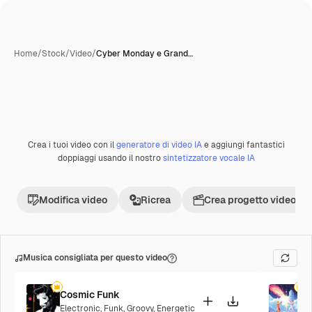
Home
/
Stock
/
Video
/
Cyber Monday e Grand…
Crea i tuoi video con il
generatore di video IA
e aggiungi fantastici
Premium
doppiaggi usando il nostro
sintetizzatore vocale IA
Modifica video
Ricrea
Crea progetto video
Musica consigliata per questo video
Cosmic Funk
F
Electronic
,
Funk
,
Groovy
,
Energetic
P