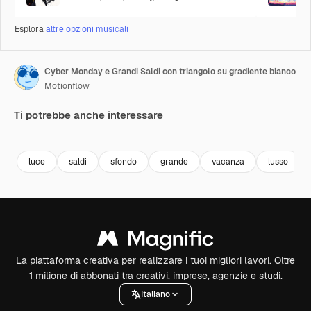
Esplora
altre opzioni musicali
Cyber Monday e Grandi Saldi con triangolo su gradiente bianco
Motionflow
Ti potrebbe anche interessare
Premium
Premium
Premium
Premium
luce
saldi
sfondo
grande
vacanza
lusso
La piattaforma creativa per realizzare i tuoi migliori lavori. Oltre
1 milione di abbonati tra creativi, imprese, agenzie e studi.
Italiano