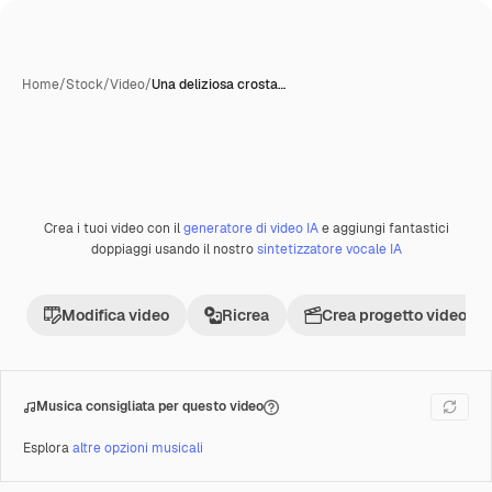
Home
/
Stock
/
Video
/
Una deliziosa crosta…
Crea i tuoi video con il
generatore di video IA
e aggiungi fantastici
Premium
doppiaggi usando il nostro
sintetizzatore vocale IA
Modifica video
Ricrea
Crea progetto video
Musica consigliata per questo video
Esplora
altre opzioni musicali