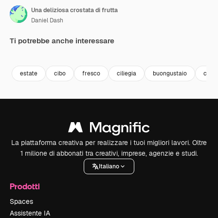
Una deliziosa crostata di frutta
Daniel Dash
Ti potrebbe anche interessare
Premium
Premium
Generato dall'IA
Premium
Premium
Generato da
estate
cibo
fresco
ciliegia
buongustaio
culin
La piattaforma creativa per realizzare i tuoi migliori lavori. Oltre
1 milione di abbonati tra creativi, imprese, agenzie e studi.
Italiano
Prodotti
Spaces
Assistente IA