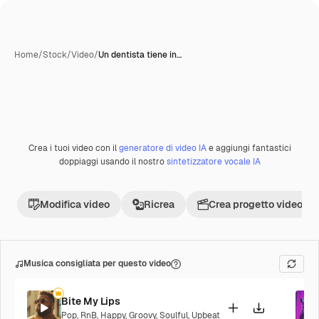
Home
/
Stock
/
Video
/
Un dentista tiene in…
Crea i tuoi video con il
generatore di video IA
e aggiungi fantastici
Premium
doppiaggi usando il nostro
sintetizzatore vocale IA
Modifica video
Ricrea
Crea progetto video
Musica consigliata per questo video
Bite My Lips
Pop
,
RnB
,
Happy
,
Groovy
,
Soulful
,
Upbeat