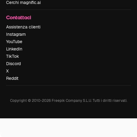
Cerchi magnific.ai
Contattaci
Assistenza clienti
Instagram
YouTube
LinkedIn
TikTok
Discord
X
Reddit
Copyright © 2010-
2026
Freepik Company S.L.U.
Tutti i diritti riservati
.