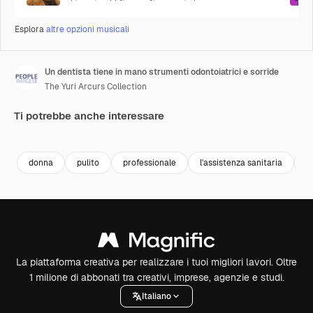
Esplora
altre opzioni musicali
Un dentista tiene in mano strumenti odontoiatrici e sorride
The Yuri Arcurs Collection
Ti potrebbe anche interessare
Premium
Premium
Premium
Premium
donna
pulito
professionale
l'assistenza sanitaria
s
La piattaforma creativa per realizzare i tuoi migliori lavori. Oltre
1 milione di abbonati tra creativi, imprese, agenzie e studi.
Italiano