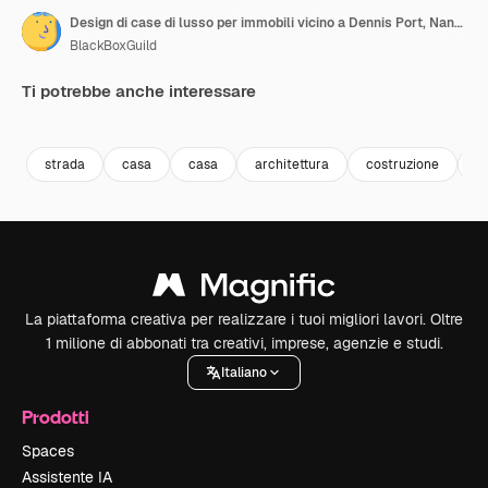
Design di case di lusso per immobili vicino a Dennis Port, Nantucket Sound, Massachusetts, USA
BlackBoxGuild
Ti potrebbe anche interessare
Premium
Premium
Premium
Premium
strada
casa
casa
architettura
costruzione
c
La piattaforma creativa per realizzare i tuoi migliori lavori. Oltre
1 milione di abbonati tra creativi, imprese, agenzie e studi.
Italiano
Prodotti
Spaces
Assistente IA