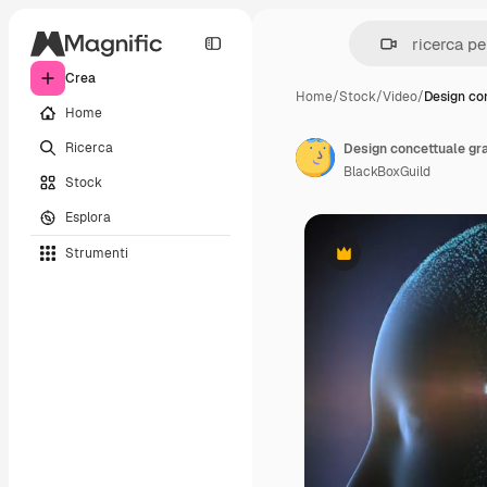
Crea
Home
/
Stock
/
Video
/
Design co
Home
Ricerca
BlackBoxGuild
Stock
Esplora
Strumenti
Premium