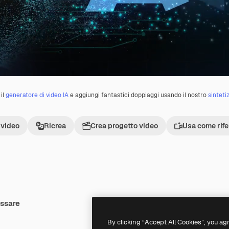
il
generatore di video IA
e aggiungi fantastici doppiaggi usando il nostro
sinteti
 video
Ricrea
Crea progetto video
Usa come rif
essare
Premium
Premium
By clicking “Accept All Cookies”, you ag