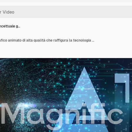
ncettuale g…
Design concettuale grafico animato di alta qualità che raffigura la tecnologia emergente dell'Intelligenza Artificiale con neuroni attivi nei circuiti e particelle che fluiscono da un cervello IA, con uno schema di colori blu.