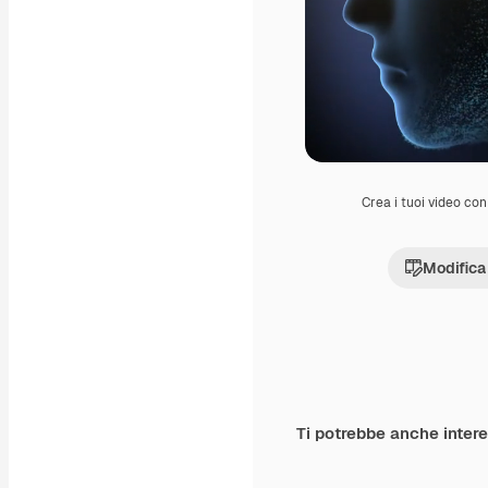
Crea i tuoi video con 
Modifica
Ti potrebbe anche inter
Premium
Premium
Generato dall'IA