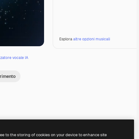
Esplora
altre opzioni musicali
zzatore vocale IA
erimento
Premium
Premium
Premium
Premium
ree to the storing of cookies on your device to enhance site