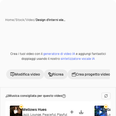
Home
/
Stock
/
Video
/
Design d'interni ele…
Crea i tuoi video con il
generatore di video IA
e aggiungi fantastici
Premium
doppiaggi usando il nostro
sintetizzatore vocale IA
Modifica video
Ricrea
Crea progetto video
Musica consigliata per questo video
Mellows Hues
Galac
Jazz
,
Lounge
,
Peaceful
,
Playful
Loung