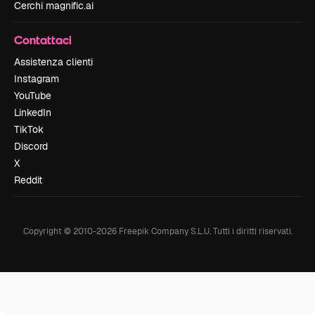
Cerchi magnific.ai
Contattaci
Assistenza clienti
Instagram
YouTube
LinkedIn
TikTok
Discord
X
Reddit
Copyright © 2010-
2026
Freepik Company S.L.U.
Tutti i diritti riservati
.