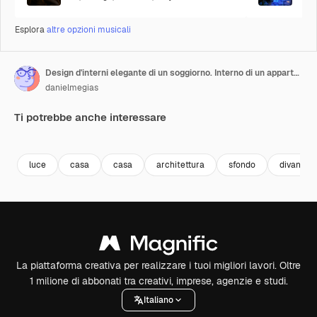
Esplora
altre opzioni musicali
Design d'interni elegante di un soggiorno. Interno di un appartamento
danielmegias
Ti potrebbe anche interessare
Premium
Premium
Generato dall'IA
Premium
Premium
luce
casa
casa
architettura
sfondo
divano
La piattaforma creativa per realizzare i tuoi migliori lavori. Oltre
1 milione di abbonati tra creativi, imprese, agenzie e studi.
Italiano