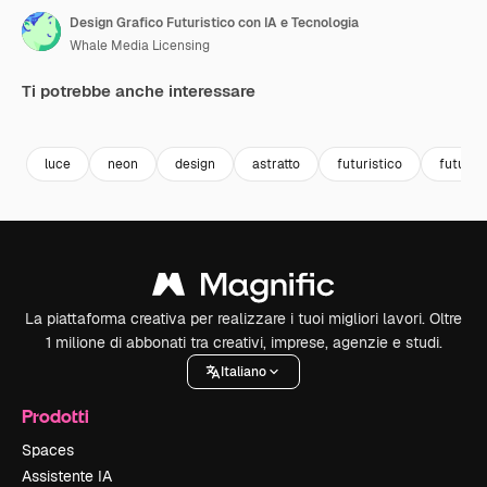
Design Grafico Futuristico con IA e Tecnologia
Whale Media Licensing
Ti potrebbe anche interessare
Premium
Premium
Generato dall'IA
Premium
Premium
luce
neon
design
astratto
futuristico
futuro
La piattaforma creativa per realizzare i tuoi migliori lavori. Oltre
1 milione di abbonati tra creativi, imprese, agenzie e studi.
Italiano
Prodotti
Spaces
Assistente IA