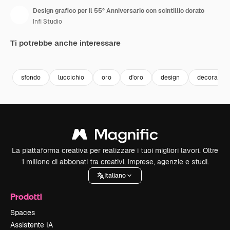
Design grafico per il 55° Anniversario con scintillio dorato
Infi Studio
Ti potrebbe anche interessare
Premium
Premium
Premium
Premium
sfondo
luccichio
oro
d'oro
design
decorazion
La piattaforma creativa per realizzare i tuoi migliori lavori. Oltre
1 milione di abbonati tra creativi, imprese, agenzie e studi.
Italiano
Prodotti
Spaces
Assistente IA